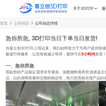
点击兑换
高品质快速增材制造服务
关于3D打印
服
首页
公司动态
公司动态详情
急你所急, 3D打印当日下单当日发货!
自嘉立创3D打印上线以来，我们始终致力于为用户提供快
极速打样服务，让您有效减少等待，最快可在
5小时内
发货
一、急你所急
假如您的产品验证需求非常紧急，装配物料推荐您选择嘉立
品，以此保障质量和交期的稳定性，助力您高效实现产品的