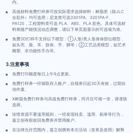
内。
高值材料免费打样券可按实际需求选择材料：树脂类（除JLC
全彩外）均可选用；尼龙类可选3301PA、3201PA-F、
PA12S，工程塑料类可选 PLA、ABS、PLA 彩色。具体可选材
料将随产能情况动态调整，请以下单页面显示的可选项为准。
免费3D打样不支持以下模型：①人形/类人形身体部位模型，
如头壳、脸、耳、肢体、手、脚等；②工艺品类模型，如艺术
雕塑、非功能性手办等。
3.注意事项
免费打印额度每日上午9点更新。
免费打样券一经领取存入账户，自领券日起30天有效，过期自
动作废。
X树脂免费打样券与高值免费打样券，同月仅可领一张，请谨慎
选择。
珍惜资源不要滥用规则，一经发现转卖、滥用、刷单等行为，
嘉立创有权收回免费券并禁用账户。
在法律允许范围内，嘉立创拥有本次活动（发券及使用）解释