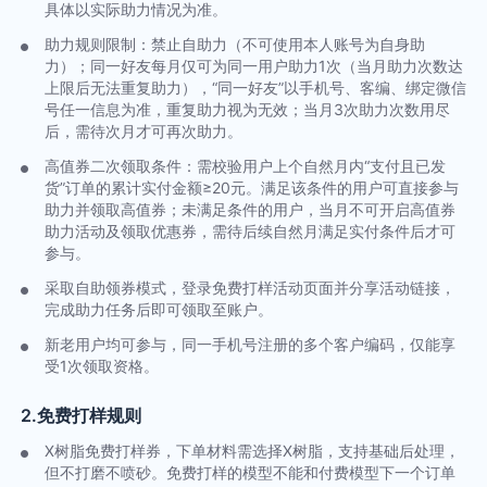
具体以实际助力情况为准。
助力规则限制：禁止自助力（不可使用本人账号为自身助
力）；同一好友每月仅可为同一用户助力1次（当月助力次数达
上限后无法重复助力），“同一好友”以手机号、客编、绑定微信
号任一信息为准，重复助力视为无效；当月3次助力次数用尽
后，需待次月才可再次助力。
高值券二次领取条件：需校验用户上个自然月内“支付且已发
货”订单的累计实付金额≥20元。满足该条件的用户可直接参与
助力并领取高值券；未满足条件的用户，当月不可开启高值券
助力活动及领取优惠券，需待后续自然月满足实付条件后才可
参与。
采取自助领券模式，登录免费打样活动页面并分享活动链接，
完成助力任务后即可领取至账户。
新老用户均可参与，同一手机号注册的多个客户编码，仅能享
受1次领取资格。
2.免费打样规则
X树脂免费打样券，下单材料需选择X树脂，支持基础后处理，
但不打磨不喷砂。免费打样的模型不能和付费模型下一个订单