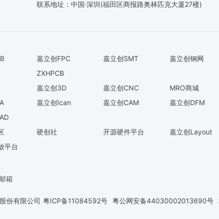
联系地址：中国·深圳(福田区商报路奥林匹克大厦27楼)
B
嘉立创FPC
嘉立创SMT
嘉立创钢网
ZXHPCB
嘉立创3D
嘉立创CNC
MRO商城
A
嘉立创Ican
嘉立创CAM
嘉立创DFM
AD
区
硬创社
开源硬件平台
嘉立创Layout
放平台
O邮箱
团股份有限公司
粤ICP备11084592号
粤公网安备44030002013690号