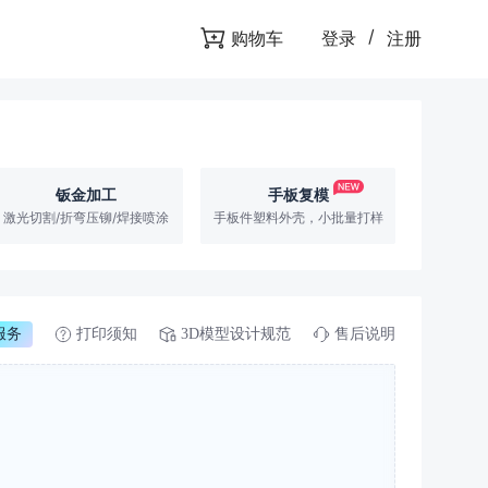
/
购物车
登录
注册
钣金加工
手板复模
激光切割/折弯压铆/焊接喷涂
手板件塑料外壳，小批量打样
服务
打印须知
3D模型设计规范
售后说明