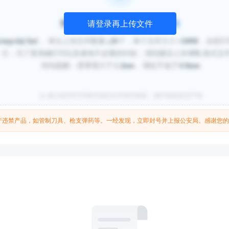
拖拽文件到此处，或
点击上传
请登录再上传文件
p/step/obj/3mf
， 单次上传文件数量
≤20
个，单个文件大小
<100M
，全彩打
注：为了更准确打印以及避免不必要的纠纷，强烈建议上传
STL
格式文
特别提醒：壁厚需大于
1.2mm
，薄处不低于
0.8mm
嘉立创3D打印将对您的文件绝对保密，保护您的知识产权
生产违禁产品，如管制刀具、枪支弹药等。一经发现，立即封号并上报公安局。感谢您