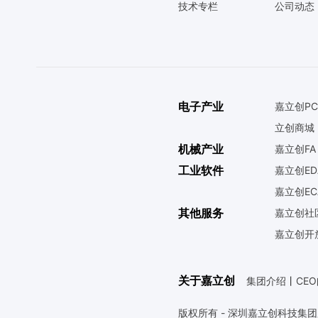
技术专栏
公司动态
电子产业
嘉立创PC
立创商城
机械产业
嘉立创FA
工业软件
嘉立创ED
嘉立创EC
其他服务
嘉立创社
嘉立创开
关于嘉立创
集团介绍
丨
CE
版权所有 - 深圳嘉立创科技集