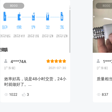
8000
8000
4***74A
1***
[广东省]
2021-07-30
[广东省]
效率好高，说是48小时交货，24小
质量相
时就做好了。
M3的螺丝孔竟然也能用，效果不
1022
3
837
错，价格也很便宜，祝越来越好。