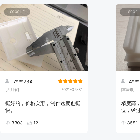
9000HE
8000
7***73A
4**
[四川省]
2021-05-31
[重庆市]
挺好的，价格实惠，制作速度也挺
精度高
快。
位，经
美，没
3303
12
3581
们可以
只付了
更好啦，