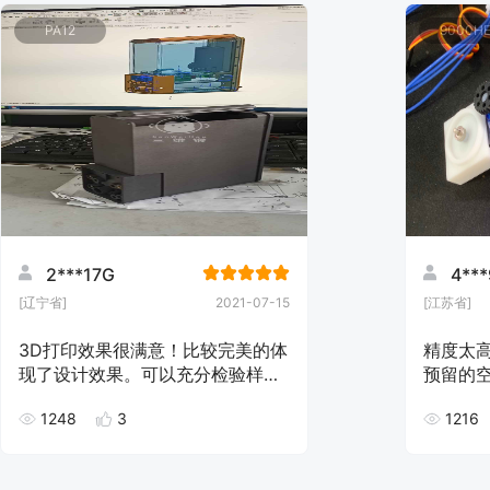
PA12
9000H
2***17G
4**
[辽宁省]
2021-07-15
[江苏省]
3D打印效果很满意！比较完美的体
精度太高
现了设计效果。可以充分检验样件
预留的
是否满足需求，为批量生产开模做
用）还
1248
3
1216
一次完整检验。
磨，嘉立
创的，黑
印机的