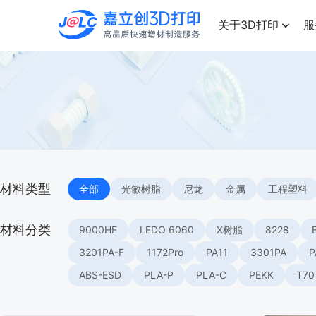
点击兑换
高品质快速增材制造服务
关于3D打印
服
材料类型
全部
光敏树脂
尼龙
金属
工程塑料
材料分类
9000HE
LEDO 6060
X树脂
8228
3201PA-F
1172Pro
PA11
3301PA
P
ABS-ESD
PLA-P
PLA-C
PEKK
T70