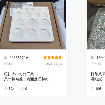
3301PA
3301PA
1***8121A
1***
[浙江省]
2026-02-02
[河南省]
纽扣大小对比工具
打印效
尺寸超精准，表面处理超好
滑细腻
包装也是超用心
624
0
1061