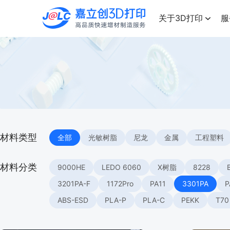
点击兑换
高品质快速增材制造服务
关于3D打印
服
材料类型
全部
光敏树脂
尼龙
金属
工程塑料
材料分类
9000HE
LEDO 6060
X树脂
8228
3201PA-F
1172Pro
PA11
3301PA
P
ABS-ESD
PLA-P
PLA-C
PEKK
T70