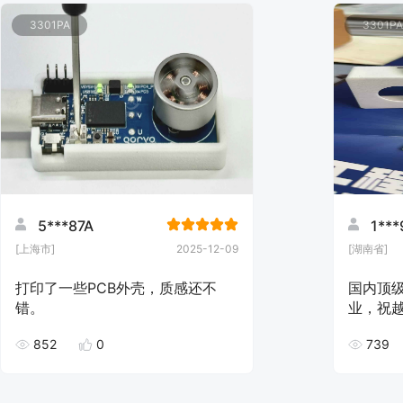
3301PA
3301PA
5***87A
1**
[上海市]
2025-12-09
[湖南省]
打印了一些PCB外壳，质感还不
国内顶
错。
业，祝
852
0
739