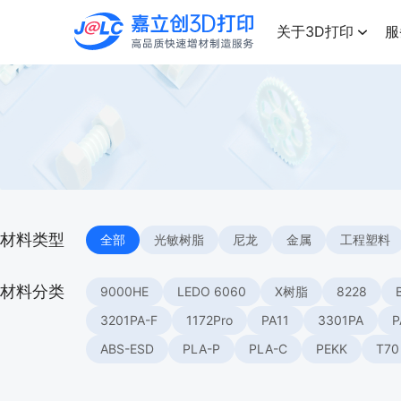
点击兑换
高品质快速增材制造服务
关于3D打印
服
材料类型
全部
光敏树脂
尼龙
金属
工程塑料
材料分类
9000HE
LEDO 6060
X树脂
8228
3201PA-F
1172Pro
PA11
3301PA
P
ABS-ESD
PLA-P
PLA-C
PEKK
T70