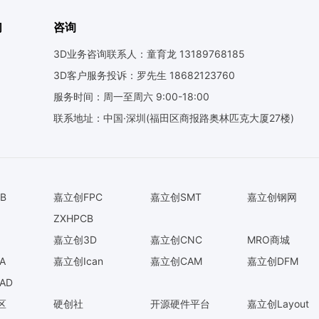
们
咨询
3D业务咨询联系人：童育龙 13189768185
3D客户服务投诉：罗先生 18682123760
服务时间：周一至周六 9:00-18:00
联系地址：中国·深圳(福田区商报路奥林匹克大厦27楼)
B
嘉立创FPC
嘉立创SMT
嘉立创钢网
ZXHPCB
嘉立创3D
嘉立创CNC
MRO商城
A
嘉立创Ican
嘉立创CAM
嘉立创DFM
AD
区
硬创社
开源硬件平台
嘉立创Layout