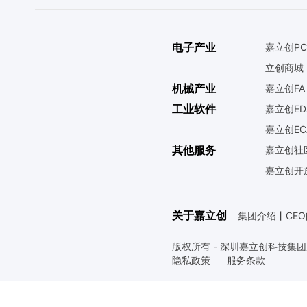
电子产业
嘉立创PC
立创商城
机械产业
嘉立创FA
工业软件
嘉立创ED
嘉立创EC
其他服务
嘉立创社
嘉立创开
关于嘉立创
集团介绍
丨
CE
版权所有 - 深圳嘉立创科技集
隐私政策
服务条款