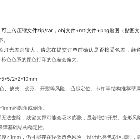
，可上传压缩文件zip/rar，obj文件+mtl文件+png贴图（贴图文
下。
染灯光差别较大，请您在提交订单前确认是否接受色差，颜
、棕色色系的颜色打印的色差会偏大。
*5/2*2*10mm
透色、缺失、变形、开裂等风险。凸起定位、卡扣等结构推荐壁厚2
于1mm的圆角或倒角。
支撑无法去除，残留支撑可能会吸水膨胀，显著增加开裂、变形风
保障基础结构稳定性。
壁厚≥1mm，仍可能存在轻微透色风险，设计此类色彩区域时，