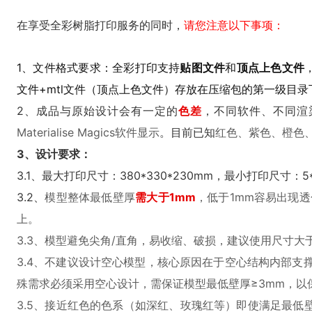
在享受全彩树脂打印服务的同时，
请您注意以下事项：
1、文件格式要求：全彩打印支持
贴图文件
和
顶点上色文件
文件+mtl文件（顶点上色文件）存放在压缩包的第一级目录
2、成品与原始设计会有一定的
色差
，不同软件、不同渲
Materialise Magics软件显示
。目前已知
红色、紫色、橙色
3、设计要求：
3.1、最大打印尺寸：380*330*230mm，最小打印尺寸：5*5
3.2、
模型整体最低壁厚
需大于1mm
，低于1mm容易出现
上。
3.3、模型避免尖角/直角，易收缩、破损，建议使用尺寸大
3.4、不建议设计空心模型，核心原因在于空心结构内部
殊需求必须采用空心设计，需保证模型最低壁厚≥3mm，以
3.5、接近红色的色系（如深红、玫瑰红等）即使满足最低