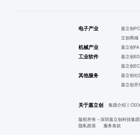
电子产业
嘉立创PC
立创商城
机械产业
嘉立创FA
工业软件
嘉立创ED
嘉立创EC
其他服务
嘉立创社
嘉立创开
关于嘉立创
集团介绍
丨
CE
版权所有 - 深圳嘉立创科技集
隐私政策
服务条款