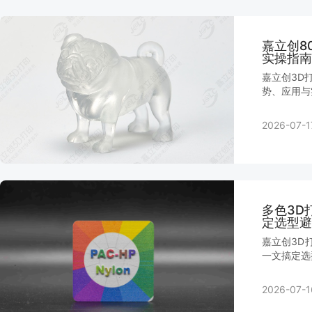
嘉立创8
实操指南
嘉立创3D
势、应用与
2026-07-1
多色3D
定选型避
嘉立创3D
一文搞定选
2026-07-1