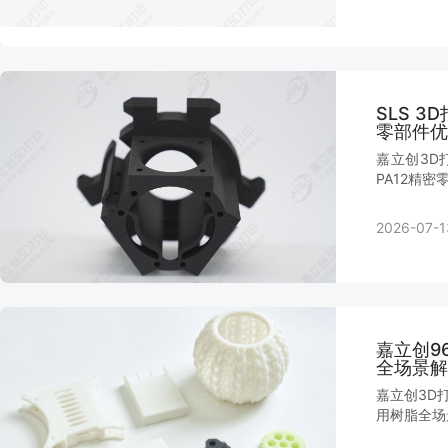
SLS 3
零部件优
嘉立创3D
PA12精
2026-07-1
嘉立创9
全场景解
嘉立创3D
用树脂全场