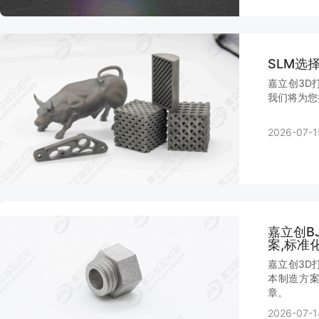
SLM选
嘉立创3D
我们将为您
2026-07-1
嘉立创B
案,标准
嘉立创3D
本制造方
章。
2026-07-1