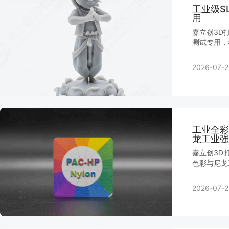
工业级S
用
嘉立创3D
测试专用，
2026-07-2
工业全彩
龙工业强
嘉立创3D
色彩与尼龙
2026-07-2