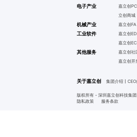
电子产业
嘉立创PC
立创商城
机械产业
嘉立创FA
工业软件
嘉立创ED
嘉立创EC
其他服务
嘉立创社
嘉立创开
关于嘉立创
集团介绍
丨
CE
版权所有 - 深圳嘉立创科技集
隐私政策
服务条款