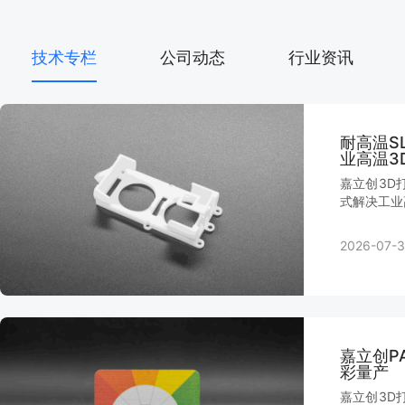
技术专栏
公司动态
行业资讯
耐高温S
业高温3
嘉立创3D
式解决工业
2026-07-3
嘉立创P
彩量产
嘉立创3D