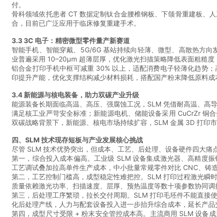
付。
骨科领域依托患者 CT 数据定制钛合金腰椎钢板、下颌骨重建板
合，目前已广泛应用于临床修复重建手术。
3.3 3C 电子：精密微型零件量产新赛道
智能手机、智能穿戴、5G/6G 基站持续向轻薄、微型、高散热方
业普遍采用 10–20μm 超薄层厚，优化激光扫描策略降低表面粗
铝合金打印手机中框可减重 30% 以上，适配消费电子轻薄化趋
印提升产能，优化支撑结构减少材料损耗，搭配国产粉末降低原料成
3.4 新能源与核电装备，助力双碳产业升级
能源装备长期面临高温、高压、强腐蚀工况，SLM 凭借耐高温、高导
满足核工业严苛安全标准；新能源电机、储能设备采用 CuCrZr
双碳战略背景下，新能源、核电市场持续扩容，SLM 金属 3D 打印
四、SLM 技术现存短板与产业发展核心挑战
尽管 SLM 技术优势突出，但成本、工艺、后处理、设备硬件四大
第一，综合投入成本偏高。工业级 SLM 设备集成激光器、高精
工艺调试叠加拉高单件生产成本，中小批量常规零件对比 CNC、铸
第二，工艺控制门槛高，成型稳定性难把控。SLM 打印过程激光
质量依赖激光功率、扫描速度、层厚、预热温度等数十项参数协同调
第三，后处理工序繁琐，拉长交付周期。SLM 打印毛坯件不能直
化后处理产线，人力与配套设备投入进一步抬升综合成本，延长产品
第四，成型尺寸受限 + 粉末安全管控成本高。主流商用 SLM 