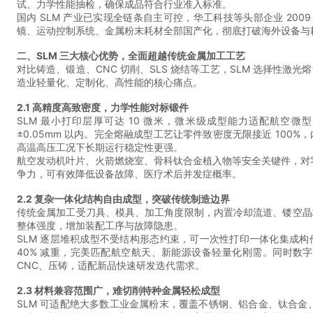
试、力学性能抽检，确保成品符合行业准入标准。
国内 SLM 产业已实现全链条自主可控，华工科技等头部企业 2009
镜、运动控制系统、金属粉末耗材全部国产化，彻底打破海外设备与
二、SLM 三大核心优势，全面超越传统金属加工工艺
对比铸造、锻造、CNC 切削、SLS 烧结等工艺，SLM 选择性
造业轻量化、定制化、高性能的核心痛点。
2.1 高精度高致密度，力学性能对标锻件
SLM 最小打印层厚可达 10 微米，微米级成型能力适配航空
±0.05mm 以内。完全熔融成型工艺让零件致密度无限接近 10
高温高压工况下长期运行稳定性更强。
航空发动机叶片、火箭燃烧室、骨科钛合金植入物等安全关键件，对
争力，可有效降低设备故障、医疗术后并发症概率。
2.2 复杂一体化结构自由成型，突破传统制造边界
传统金属加工受刀具、模具、加工角度限制，内置冷却流道、镂空晶
整体强度，增加装配工序与故障隐患。
SLM 逐层堆积成型不受结构形态约束，可一次性打印一体化集成构
40% 减重，完美匹配航空航天、新能源设备轻量化刚需。同时数
CNC、压铸，适配新品快速研发迭代需求。
2.3 材料兼容范围广，难切削特种金属轻松成型
SLM 可适配绝大多数工业金属粉末，覆盖不锈钢、铝合金、钛合金、