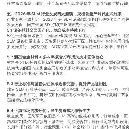
粉末易燃易爆，储存、生产车间需配套防爆除尘、惰性气体防护设施
五、2026 年 SLM 行业发展四大趋势，规模化量产时代正式到来
行业专家一致判定，2026 年是 SLM 从高端定制转向规模化量
发展方向，国产金属 3D 打印产业迎来黄金发展期。
5.1 设备耗材全面国产化，综合成本持续下行
经过十余年技术攻关，国内企业实现 SLM 整机、核心光学部件
SLM 设备批量上市，设备采购价格大幅下探，降低中小企业入局
多激光并行、光路优化、AI 路径算法升级持续提升打印效率，单件生
5.2 新型合金材料 + 多材料复合打印成为技术竞争核心
材料是 SLM 拓展应用场景的核心载体，2026 年行业研发重心
技为代表的国内龙头企业同步攻关多材料复合打印技术，单零件可融
拓展零部件使用寿命与应用边界。
5.3 行业标准与监管认证体系逐步完善，提升产品通用性
此前 SLM 行业缺少统一工艺、质量检测、产品认证标准，不同厂商
协会、设备厂商、科研院所协同搭建标准化体系，统一可复刻工艺参
高端领域规模化落地。
5.4 下游市场需求分化，民生赛道成为增长主力
航空航天、国防军工依旧是 SLM 高附加值核心刚需，订单稳定；
内增材制造企业纷纷与下游终端厂商深度合作，分行业定制专用设备、
长期市场前景广阔，行业预测 2030 年全球 3D 打印整体市场规模