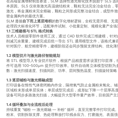
在高端金属增材制造赛道，SLM 选择性激光熔化技术脱胎于 SLS 
本原因。SLS 仅依靠激光高温烧结粉末，颗粒无法完全冶金结合，
激光，将金属粉末完全熔融，颗粒之间形成完整冶金结合，成型件致
密金属构件的最优方案。
SLM 遵循
自下而上逐层堆积
的数字化增材逻辑，全程无需开模、无
处理四大标准化环节，适配单件试制、小批量定制、规模化量产全场
1.1 三维建模与 STL 格式转换
技术人员根据零部件使用工况，通过 CAD 软件完成三维建模，
削减冗余重量。建模完成后统一导出 STL 通用模型文件，该格式兼容
针对医疗、航空精密零件，建模阶段还会同步预留支撑结构、优化薄
1.2 模型切片与激光路径智能规划
将 STL 模型导入专业切片软件，根据产品精度需求设置打印层厚，行业常
件可选用 100–500μm 提升打印效率。软件自动将立体模型
数：激光扫描速度、扫描间距、功率、层间预热温度、扫描旋转策略
1.3 逐层铺粉与激光熔融成型
打印设备在惰性气体密闭舱内作业，隔绝氧气防止金属粉末氧化。铺
区域粉末形成单层实体；单层成型完成后，成形缸下降一个层厚高度
设备可同步多路激光扫描，大幅提升大型零件量产效率，目前国产主
1.4 循环叠加与全流程后处理
持续重复 “铺粉 — 激光熔融 — 补粉” 循环，直至完整零件打
粉末、切割拆除支撑、热处理释放打印残余应力、打磨抛光、表面强