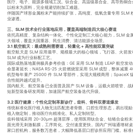
医疗、电子、能源多领域工况。钛合金、高温镍基合金、高导热铜合金硬
以粉末为原料，完全规避切削加工难题。
伴随国产球形金属粉末产能持续扩张，高纯度、低氧含量专用 SLM 
业渗透。
三、SLM 技术全行业落地应用，覆盖高端制造四大核心赛道
依托高精度、复杂结构一体化、个性化定制三大核心能力，SLM 金属
大领域，覆盖大国重器、民生消费、清洁能源全场景。
3.1 航空航天：最成熟刚需赛道，轻量化 + 高性能双重突破
航空航天是 SLM 应用最早、规模最大的核心领域，飞行器、火
SLM 成为行业标配工艺。
国际成熟落地案例极具参考价值：GE 采用 SLM 制造 LEAP 航空
命显著延长；NASA RS-25 火箭燃烧室采用 SLM 成型，整体减
机型每年量产 25000 件 SLM 零部件，实现大规模商用；Spac
合性能跨越式提升。
国内航天、航空装备已全面普及国产 SLM 设备，运载火箭喷管
短新型装备研发周期，加速国产航空装备迭代升级。
3.2 医疗健康：个性化定制革新诊疗，齿科、骨科双赛道爆发
传统标准化医疗植入物无法匹配患者骨骼、口腔生理形态，易出现贴合差
植入物定制，推动医疗向精准化、私人定制转型。
齿科领域采用 20–30μm 超薄层厚，使用医用钛合金、钴铬合
面光滑无刺激黏膜，工序简化、交付速度更快。国内广州瑞通增材桌面级 S
家口腔机构，服务数万患者，大幅降低基层口腔诊所应用门槛。标准化