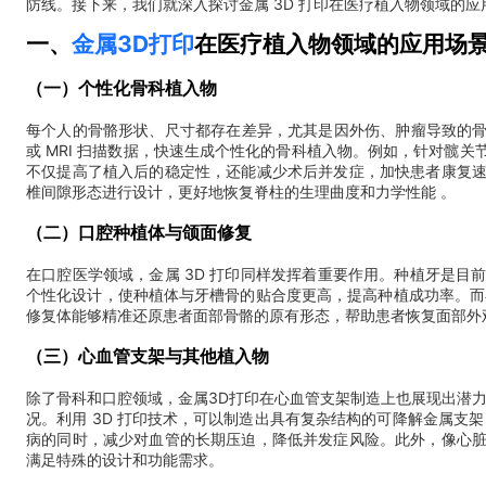
防线。接下来，我们就深入探讨金属 3D 打印在医疗植入物领域的
一、
金属3D打印
在医疗植入物领域的应用场
（一）个性化骨科植入物
每个人的骨骼形状、尺寸都存在差异，尤其是因外伤、肿瘤导致的骨缺
或 MRI 扫描数据，快速生成个性化的骨科植入物。例如，针对髋
不仅提高了植入后的稳定性，还能减少术后并发症，加快患者康复速
椎间隙形态进行设计，更好地恢复脊柱的生理曲度和力学性能 。
（二）口腔种植体与颌面修复
在口腔医学领域，金属 3D 打印同样发挥着重要作用。种植牙是目前
个性化设计，使种植体与牙槽骨的贴合度更高，提高种植成功率。而
修复体能够精准还原患者面部骨骼的原有形态，帮助患者恢复面部外
（三）心血管支架与其他植入物
除了骨科和口腔领域，金属3D打印在心血管支架制造上也展现出潜
况。利用 3D 打印技术，可以制造出具有复杂结构的可降解金属
病的同时，减少对血管的长期压迫，降低并发症风险。此外，像心脏
满足特殊的设计和功能需求。