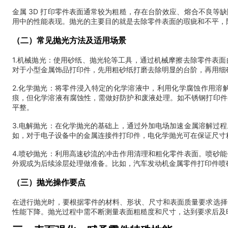
金属 3D 打印零件表面通常较为粗糙，存在台阶效应、熔合不良
用中的性能表现。抛光的主要目的就是去除零件表面的瑕疵和不平，
（二）常见抛光方法及适用场景
1.机械抛光：使用砂纸、抛光轮等工具，通过机械摩擦去除零件表
对于小型金属饰品打印件，先用粗砂纸打磨去除明显的台阶，再用细
2.化学抛光：将零件浸入特定的化学溶液中，利用化学腐蚀作用溶
痕，但化学溶液有腐蚀性，需做好防护和废液处理。如不锈钢打印件
平整。
3.电解抛光：在化学抛光的基础上，通过外加电场加速金属溶解过
如，对于电子设备中的金属连接件打印件，电化学抛光可在保证尺寸
4.喷砂抛光：利用高速砂流的冲击作用清理和粗化零件表面。喷砂
外观或为后续涂层处理做准备。比如，汽车发动机金属零件打印件喷
（三）抛光操作要点
在进行抛光时，要根据零件的材料、形状、尺寸和表面质量要求选择
性能下降。抛光过程中需不断测量表面粗糙度和尺寸，达到要求后及