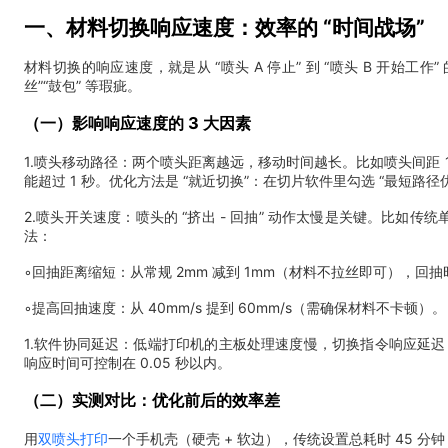
一、材料切换响应速度：效率的 “时间战场”
材料切换的响应速度，就是从 “喷头 A 停止” 到 “喷头 B 开始工
丝”“鼓包” 等瑕疵。
（一）影响响应速度的 3 大因素
1.喷头移动路径：两个喷头距离越远，移动时间越长。比如喷头间距 10
能超过 1 秒。优化方法是 “就近切换”：在切片软件里勾选 “最短路
2.喷头开关速度：喷头的 “挤出 - 回抽” 动作太慢是关键。比如传
法：
◦回抽距离缩短：从常规 2mm 减到 1mm（材料不拉丝即可），回抽时间从
◦提高回抽速度：从 40mm/s 提到 60mm/s（需确保材料不卡顿）。
1.软件协同延迟：低端打印机的主板处理速度慢，切换指令响应延迟（＞
响应时间可控制在 0.05 秒以内。
（二）实测对比：优化前后的效率差
用
双喷头打印
一个手机壳（硬壳 + 软边），传统设置总耗时 45 分