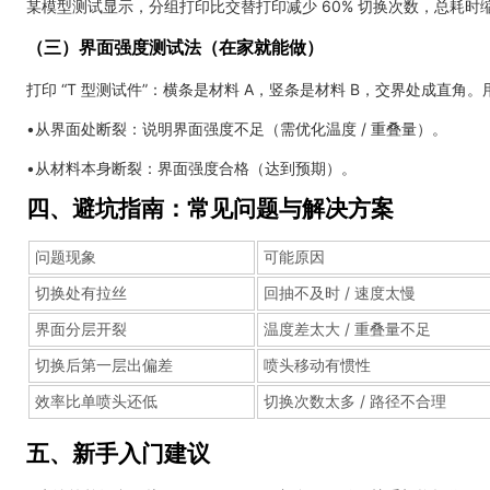
某模型测试显示，分组打印比交替打印减少 60% 切换次数，总耗时缩短 
（三）界面强度测试法（在家就能做）
打印 “T 型测试件”：横条是材料 A，竖条是材料 B，交界处成直
•从界面处断裂：说明界面强度不足（需优化温度 / 重叠量）。
•从材料本身断裂：界面强度合格（达到预期）。
四、避坑指南：常见问题与解决方案
问题现象
可能原因
切换处有拉丝
回抽不及时 / 速度太慢
界面分层开裂
温度差太大 / 重叠量不足
切换后第一层出偏差
喷头移动有惯性
效率比单喷头还低
切换次数太多 / 路径不合理
五、新手入门建议