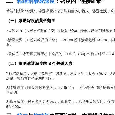
二、
粘结剂渗透深度
：密度的 “连接纽带”
粘结剂就像 “水泥”，渗透深度决定了能粘住多少粉末。渗透太浅，
（一）渗透深度的黄金范围
•渗透太浅（＜粉末粒径的 1/2）：比如 30μm 粉末，粘结剂只渗
•渗透太深（＞粉末粒径的 2 倍）：30μm 粉末渗透超过 60μm
洞。
•最佳值：渗透深度等于粉末粒径的 1-1.5 倍（30μm 粉末对应 
（二）影响渗透深度的 3 个关键因素
1.粘结剂粘度：太稠（像蜂蜜）渗透慢，深度不足；太稀（像水）渗透太
测量，数值在这个范围即可）。
2.喷射速度：喷头喷射速度太快（＞5m/s），粘结剂会 “砸” 进粉
议乱调。
3.粉末湿度：粉末吸潮后会结块，孔隙变小，粘结剂渗透受阻。保存时
5%-10%。