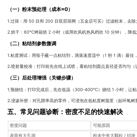
（一）粉末预处理（成本≈0）
1.过筛：用 50 目和 200 目双层筛网（五金店可买）过滤粉末
2.烘干：60℃烤箱烘 2 小时（或用吹风机热风档吹 10 分钟），
（二）粘结剂参数微调
1.粘度测试：用筷子蘸一点粘结剂，滴落速度适中（1 秒 1 滴）最
2.喷射量校准：打印前先在纸上试喷，看粘结剂圆点直径是否均匀（误
（三）后处理增强（关键步骤）
1.预烧结：打印完成后，先在低温（300-400℃）烧结 1 小时，让
2.浸渗补密：对孔隙率高的零件，可浸泡在低粘度树脂里（如环氧树脂
五、常见问题诊断：密度不足的快速解决
密度问题
可能原因
表面有大孔洞
粉末中有大颗粒 / 结块