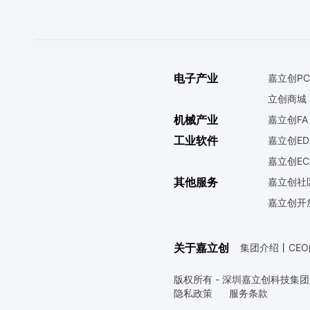
电子产业
嘉立创PC
立创商城
机械产业
嘉立创FA
工业软件
嘉立创ED
嘉立创EC
其他服务
嘉立创社
嘉立创开
关于嘉立创
集团介绍
丨
CE
版权所有 - 深圳嘉立创科技集
隐私政策
服务条款