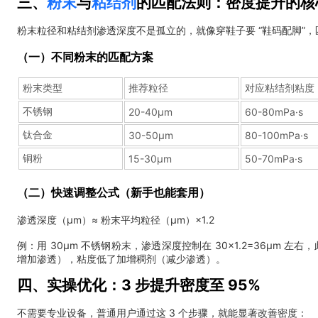
三、
粉末
与
粘结剂
的匹配法则：密度提升的核
粉末粒径和粘结剂渗透深度不是孤立的，就像穿鞋子要 “鞋码配脚”
（一）不同粉末的匹配方案
粉末类型
推荐粒径
对应粘结剂粘度
不锈钢
20-40μm
60-80mPa·s
钛合金
30-50μm
80-100mPa·s
铜粉
15-30μm
50-70mPa·s
（二）快速调整公式（新手也能套用）
渗透深度（μm）≈ 粉末平均粒径（μm）×1.2
例：用 30μm 不锈钢粉末，渗透深度控制在 30×1.2=36μ
增加渗透），粘度低了加增稠剂（减少渗透）。
四、实操优化：3 步提升密度至 95%
不需要专业设备，普通用户通过这 3 个步骤，就能显著改善密度：