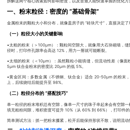
拆解这两个核心因素如何影响密度，以及普通人能快速掌握的优化方法
一、粉末粒径：密度的 “基础骨架”
金属粉末的颗粒大小和分布，就像盖房子的 “砖块尺寸”，直接决定
（一）粒径大小的关键影响
•太粗的粉末（＞100μm）：颗粒间空隙大，就像用大石块砌墙，缝隙
径时，打印件孔隙率会高达 12%，用力一掰就可能断裂。
•太细的粉末（＜10μm）：虽然颗粒小能填缝，但流动性差（像
5μm 钛合金粉末的密度比 20μm 的低 5%。
•黄金区间：多数金属（不锈钢、钛合金）适合 20-50μm 的粉末
上，后续烧结后能提升至 98%。
（二）粒径分布的 “搭配技巧”
单一粒径的粉末堆积总有空隙，像单一尺寸的珠子串起来会有空隙一样。采用 
填充粗粉间隙，堆积密度可提升 10%（从 60% 到 66%），打印
简单测试方法：抓一把粉末攥紧，松开后能保持形状不散，说明流动