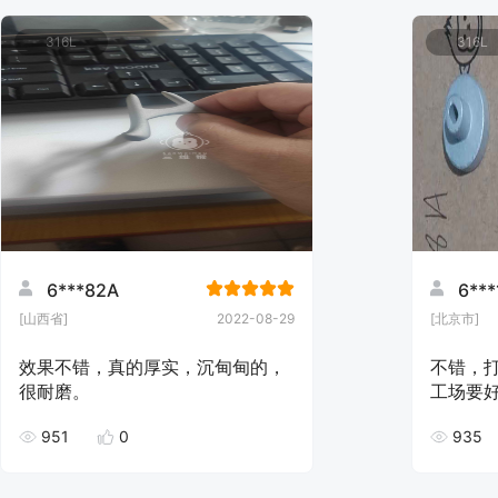
316L
316L
6***82A
6***
[山西省]
2022-08-29
[北京市]
效果不错，真的厚实，沉甸甸的，
不错，
很耐磨。
工场要
951
0
935