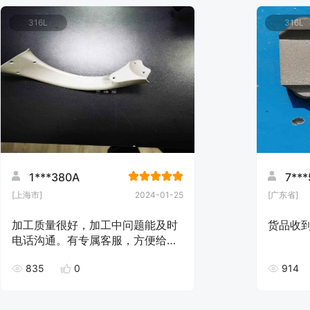
316L
316L
1***380A
7***
[上海市]
2024-01-25
[广东省]
加工质量很好，加工中问题能及时
货品收
电话沟通。有专属客服，方便给
力。谢谢杨超工程师！
835
0
914