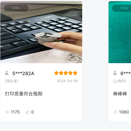
316L
316L
5***282A
6***
[湖北省]
2024-06-29
[上海市]
打印质量符合预期
棒棒棒
1175
0
1060