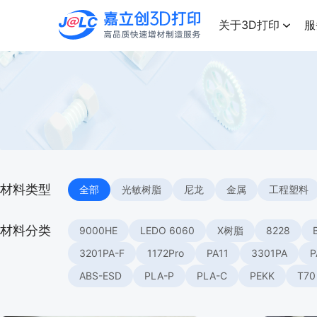
点击兑换
高品质快速增材制造服务
关于3D打印
服
材料类型
全部
光敏树脂
尼龙
金属
工程塑料
材料分类
9000HE
LEDO 6060
X树脂
8228
3201PA-F
1172Pro
PA11
3301PA
P
ABS-ESD
PLA-P
PLA-C
PEKK
T70