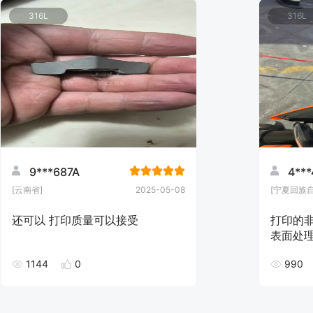
316L
316L
9***687A
4***
[云南省]
2025-05-08
[宁夏回族
还可以 打印质量可以接受
打印的
表面处
只能自
1144
0
990