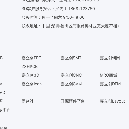
3D客户服务投诉：罗先生 18682123760
服务时间：周一至周六 9:00-18:00
联系地址：中国·深圳(福田区商报路奥林匹克大厦27楼)
B
嘉立创FPC
嘉立创SMT
嘉立创钢网
ZXHPCB
嘉立创3D
嘉立创CNC
MRO商城
A
嘉立创Ican
嘉立创CAM
嘉立创DFM
AD
区
硬创社
开源硬件平台
嘉立创Layout
放平台
O邮箱