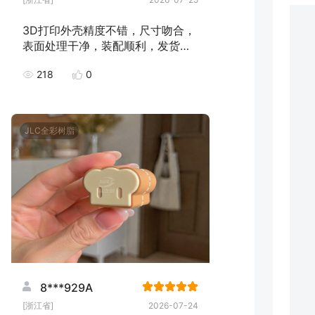
3D打印外壳精度不错，尺寸吻合，
表面处理干净，装配顺利，发货速
度快，下次继续下单！
218
0
JLC全彩树脂
8***929A
[浙江省]
2026-07-24