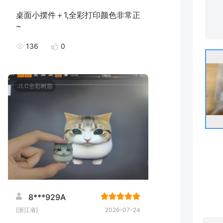
桌面小摆件＋1,全彩打印颜色非常正
~
136
0
JLC全彩树脂
8***929A
[浙江省]
2026-07-24