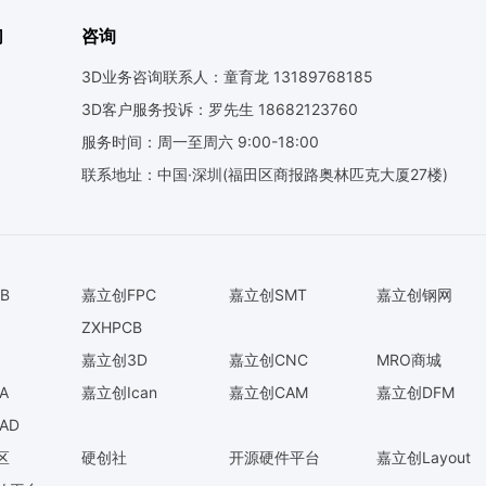
们
咨询
3D业务咨询联系人：童育龙 13189768185
3D客户服务投诉：罗先生 18682123760
服务时间：周一至周六 9:00-18:00
联系地址：中国·深圳(福田区商报路奥林匹克大厦27楼)
B
嘉立创FPC
嘉立创SMT
嘉立创钢网
ZXHPCB
嘉立创3D
嘉立创CNC
MRO商城
A
嘉立创Ican
嘉立创CAM
嘉立创DFM
AD
区
硬创社
开源硬件平台
嘉立创Layout