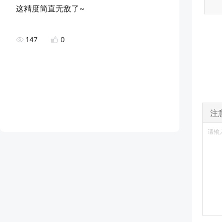
这精度简直无敌了~
147
0
注