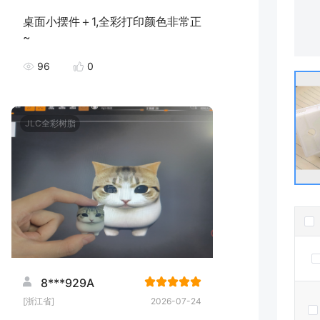
桌面小摆件＋1,全彩打印颜色非常正
~
96
0
JLC全彩树脂
8***929A
[浙江省]
2026-07-24