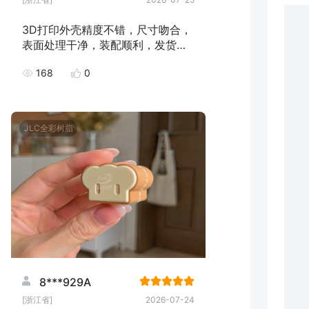
3D打印外壳精度不错，尺寸吻合，
表面处理干净，装配顺利，发货速
度快，下次继续下单！
168
0
JLC全彩树脂
8***929A
[浙江省]
2026-07-24