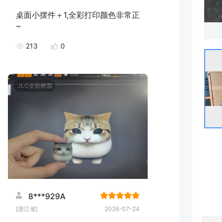
桌面小摆件＋1,全彩打印颜色非常正
~
213
0
JLC全彩树脂
8***929A
[浙江省]
2026-07-24