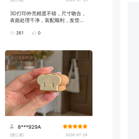
3D打印外壳精度不错，尺寸吻合，
表面处理干净，装配顺利，发货速
度快，下次继续下单！
261
0
JLC全彩树脂
8***929A
[浙江省]
2026-07-24