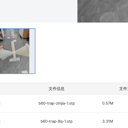
文件信息
文件
b60-trap-zhijia-1.stp
0.57M
b60-trap-8q-1.stp
3.31M