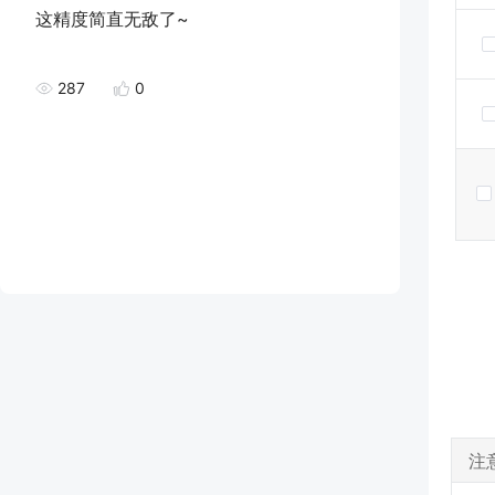
这精度简直无敌了~
287
0
注