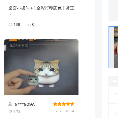
桌面小摆件＋1,全彩打印颜色非常正
~
168
0
JLC全彩树脂
8***929A
[浙江省]
2026-07-24