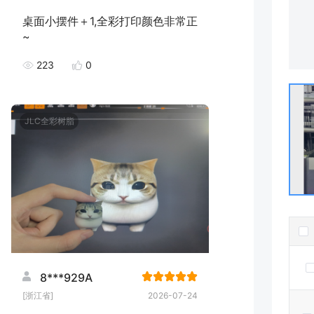
桌面小摆件＋1,全彩打印颜色非常正
~
223
0
JLC全彩树脂
8***929A
[浙江省]
2026-07-24