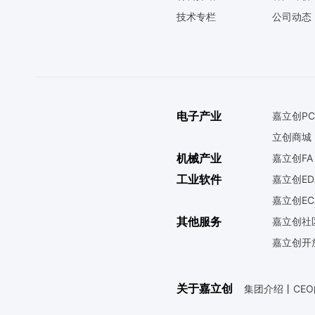
技术专栏
公司动态
电子产业
嘉立创PC
立创商城
机械产业
嘉立创FA
工业软件
嘉立创ED
嘉立创EC
其他服务
嘉立创社
嘉立创开
关于嘉立创
集团介绍
丨
CE