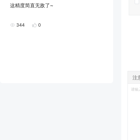
这精度简直无敌了~
344
0
注