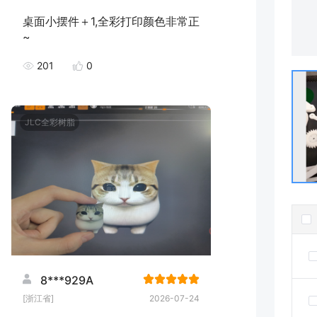
桌面小摆件＋1,全彩打印颜色非常正
~
201
0
JLC全彩树脂
8***929A
[浙江省]
2026-07-24