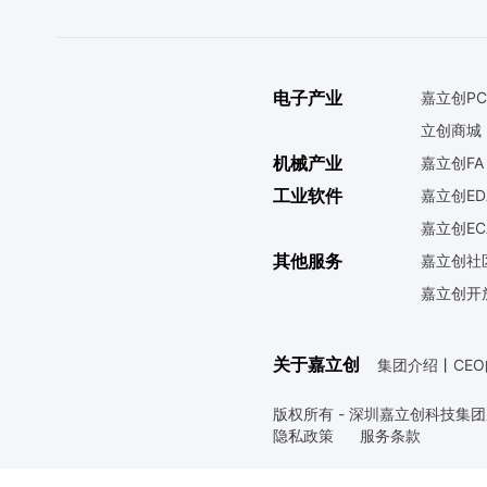
电子产业
嘉立创PC
立创商城
机械产业
嘉立创FA
工业软件
嘉立创ED
嘉立创EC
其他服务
嘉立创社
嘉立创开
关于嘉立创
集团介绍
丨
CE
版权所有 - 深圳嘉立创科技集
隐私政策
服务条款