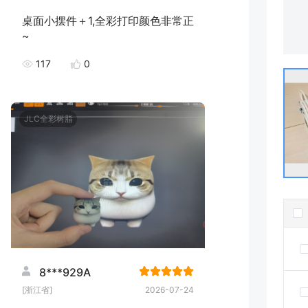
桌面小摆件＋1,全彩打印颜色非常正
~
117
0
JLC全彩树脂
8***929A
[浙江省]
2026-07-24