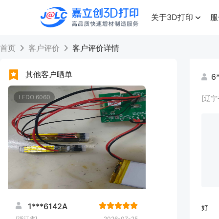
点击兑换
高品质快速增材制造服务
关于3D打印
服
首页
客户评价
客户评价详情
其他客户晒单
6
LEDO 6060
[辽宁
1***6142A
好
[浙江省]
2026-07-25