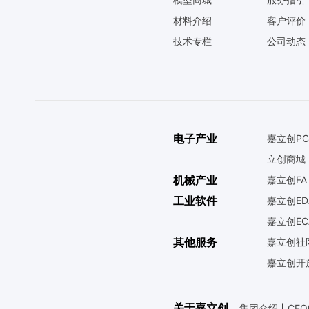
材料介绍
客户评价
技术专栏
公司动态
电子产业
嘉立创PC
立创商城
机械产业
嘉立创FA
工业软件
嘉立创ED
嘉立创EC
其他服务
嘉立创社
嘉立创开
关于嘉立创
集团介绍
丨
CE