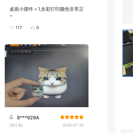
桌面小摆件＋1,全彩打印颜色非常正
~
117
0
JLC全彩树脂
8***929A
[浙江省]
2026-07-24