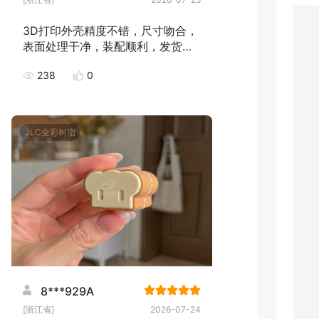
3D打印外壳精度不错，尺寸吻合，
表面处理干净，装配顺利，发货速
度快，下次继续下单！
238
0
JLC全彩树脂
8***929A
[浙江省]
2026-07-24