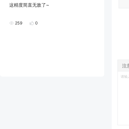
这精度简直无敌了~
259
0
注