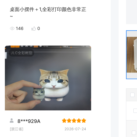
桌面小摆件＋1,全彩打印颜色非常正
~
146
0
JLC全彩树脂
8***929A
[浙江省]
2026-07-24