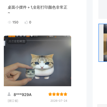
桌面小摆件＋1,全彩打印颜色非常正
~
150
0
JLC全彩树脂
8***929A
[浙江省]
2026-07-24