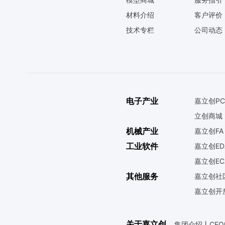
材料介绍
客户评价
技术专栏
公司动态
电子产业
嘉立创PC
立创商城
机械产业
嘉立创FA
工业软件
嘉立创ED
嘉立创EC
其他服务
嘉立创社
嘉立创开
关于嘉立创
集团介绍
丨
CE