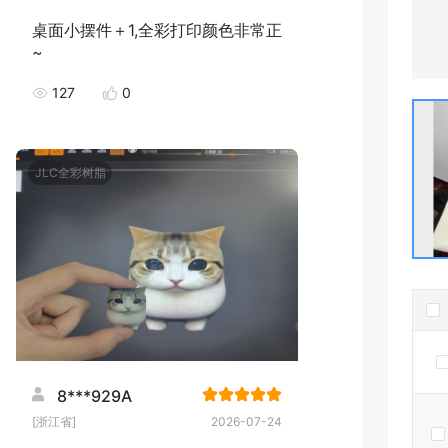
桌面小摆件＋1,全彩打印颜色非常正
~
127
0
JLC全彩树脂
8***929A
[浙江省]
2026-07-24