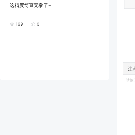
这精度简直无敌了~
199
0
注