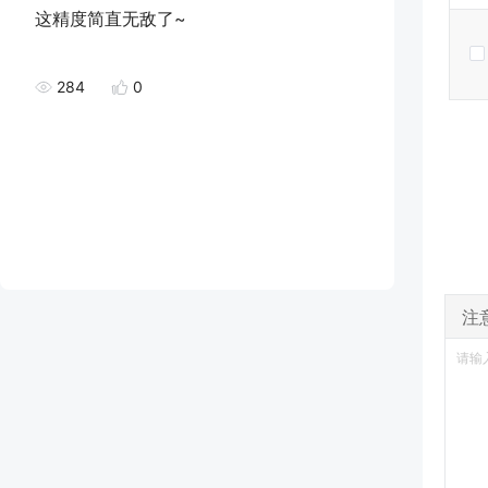
这精度简直无敌了~
284
0
注