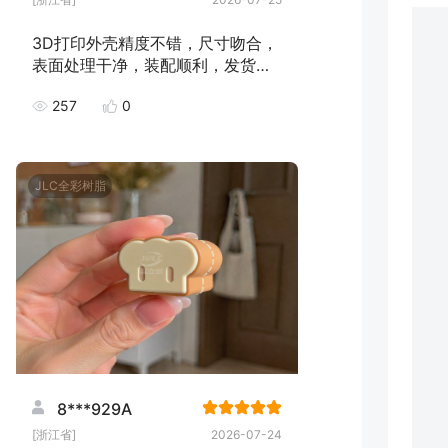
3D打印外壳精度不错，尺寸吻合，
表面处理干净，装配顺利，发货速
度快，下次继续下单！
257
0
JLC全彩树脂
8***929A
[浙江省]
2026-07-24