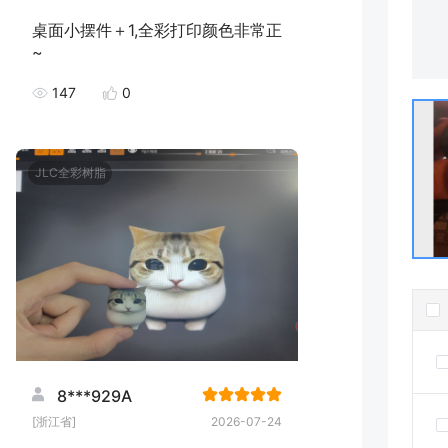
桌面小摆件＋1,全彩打印颜色非常正
~
147
0
JLC全彩树脂
8***929A
[浙江省]
2026-07-24