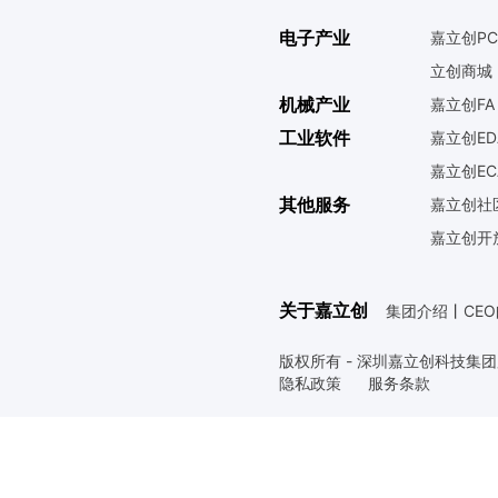
电子产业
嘉立创PC
立创商城
机械产业
嘉立创FA
工业软件
嘉立创ED
嘉立创EC
其他服务
嘉立创社
嘉立创开
关于嘉立创
集团介绍
丨
CE
版权所有 - 深圳嘉立创科技集
隐私政策
服务条款