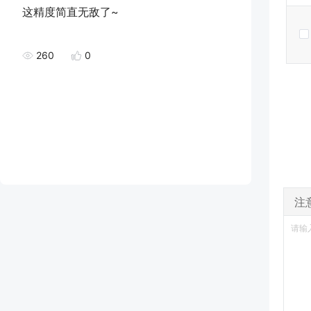
这精度简直无敌了~
260
0
注