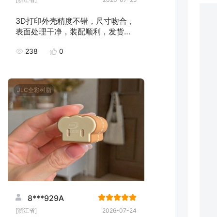
3D打印外壳精度不错，尺寸吻合，
表面处理干净，装配顺利，发货速
度快，下次继续下单！
238
0
JLC全彩树脂
8***929A
[浙江省]
2026-07-24