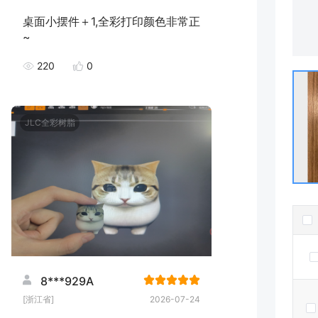
桌面小摆件＋1,全彩打印颜色非常正
~
220
0
JLC全彩树脂
8***929A
[浙江省]
2026-07-24