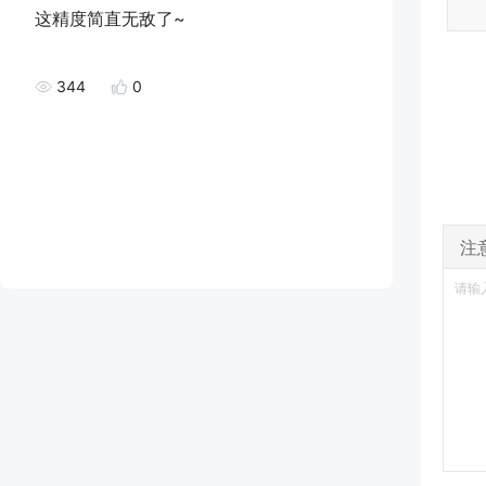
这精度简直无敌了~
344
0
注