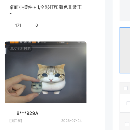
桌面小摆件＋1,全彩打印颜色非常正
~
171
0
JLC全彩树脂
8***929A
[浙江省]
2026-07-24