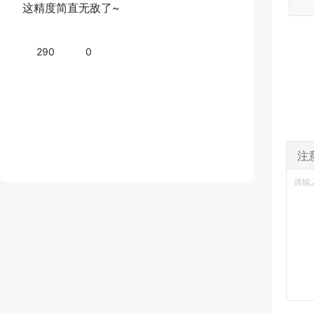
这精度简直无敌了~
290
0
注