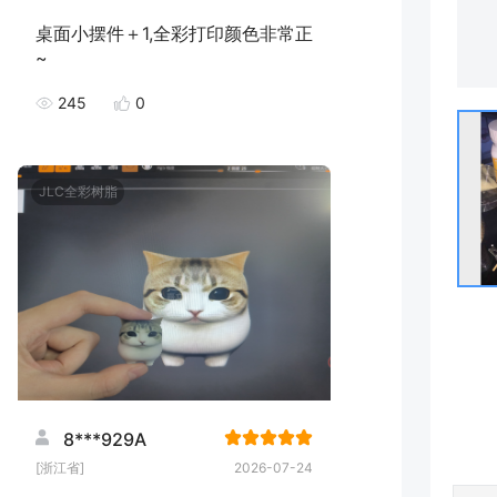
桌面小摆件＋1,全彩打印颜色非常正
~
245
0
JLC全彩树脂
8***929A
[浙江省]
2026-07-24