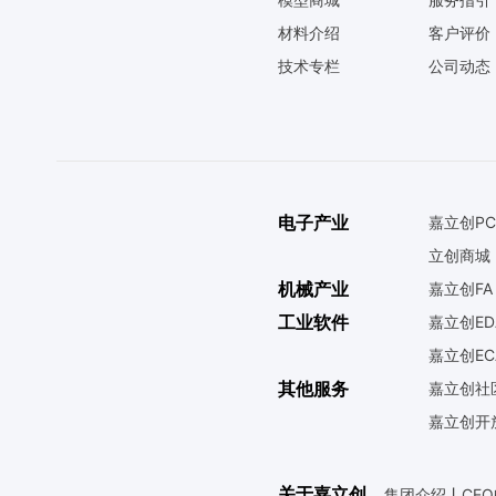
材料介绍
客户评价
技术专栏
公司动态
电子产业
嘉立创PC
立创商城
机械产业
嘉立创FA
工业软件
嘉立创ED
嘉立创EC
其他服务
嘉立创社
嘉立创开
关于嘉立创
集团介绍
丨
CE