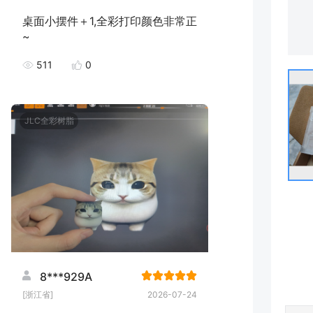
桌面小摆件＋1,全彩打印颜色非常正
~
511
0
JLC全彩树脂
8***929A
[浙江省]
2026-07-24