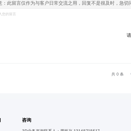
意：此留言仅作为与客户日常交流之用，回复不是很及时，急切
共 0 条
们
咨询
3D业务咨询联系人：周振兴 13148718517