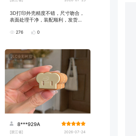
3D打印外壳精度不错，尺寸吻合，
表面处理干净，装配顺利，发货速
度快，下次继续下单！
276
0
JLC全彩树脂
8***929A
[浙江省]
2026-07-24