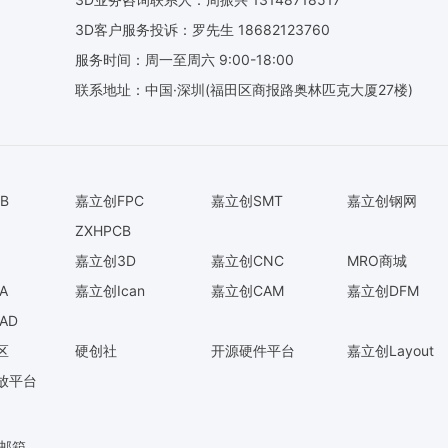
3D客户服务投诉：罗先生 18682123760
服务时间：周一至周六 9:00-18:00
联系地址：中国·深圳(福田区商报路奥林匹克大厦27楼)
B
嘉立创FPC
嘉立创SMT
嘉立创钢网
ZXHPCB
嘉立创3D
嘉立创CNC
MRO商城
A
嘉立创Ican
嘉立创CAM
嘉立创DFM
AD
区
硬创社
开源硬件平台
嘉立创Layout
放平台
O邮箱