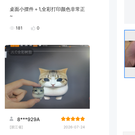
桌面小摆件＋1,全彩打印颜色非常正
~
181
0
JLC全彩树脂
8***929A
[浙江省]
2026-07-24