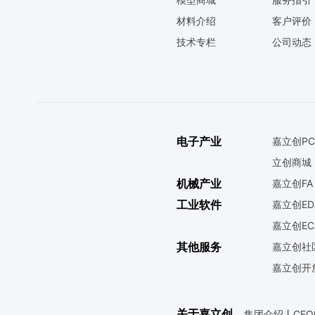
材料介绍
客户评价
技术专栏
公司动态
电子产业
嘉立创PC
立创商城
机械产业
嘉立创FA
工业软件
嘉立创ED
嘉立创EC
其他服务
嘉立创社
嘉立创开
关于嘉立创
集团介绍
丨
CE