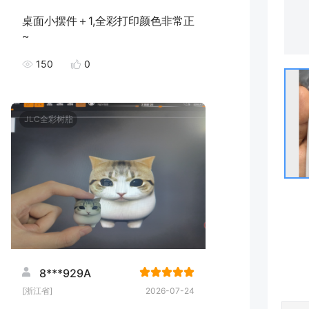
桌面小摆件＋1,全彩打印颜色非常正
~
150
0
JLC全彩树脂
8***929A
[浙江省]
2026-07-24