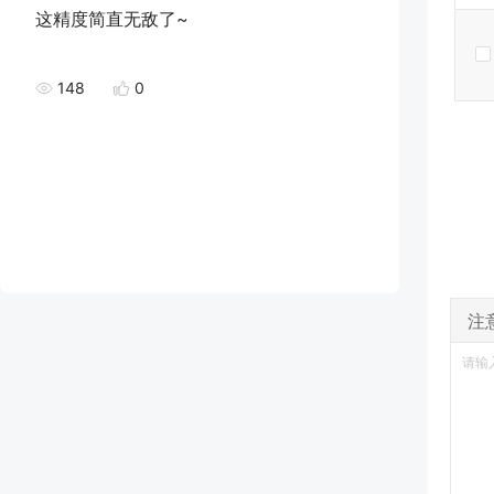
这精度简直无敌了~
148
0
注