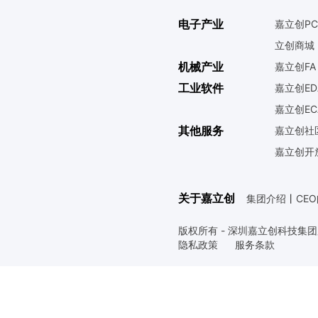
电子产业
嘉立创PC
立创商城
机械产业
嘉立创FA
工业软件
嘉立创ED
嘉立创EC
其他服务
嘉立创社
嘉立创开
关于嘉立创
集团介绍
丨
CE
版权所有 - 深圳嘉立创科技集
隐私政策
服务条款