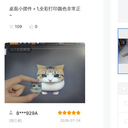
桌面小摆件＋1,全彩打印颜色非常正
~
109
0
JLC全彩树脂
8***929A
[浙江省]
2026-07-24