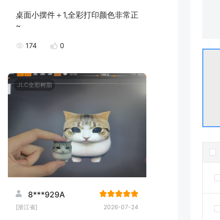
桌面小摆件＋1,全彩打印颜色非常正
~
174
0
JLC全彩树脂
8***929A
[浙江省]
2026-07-24