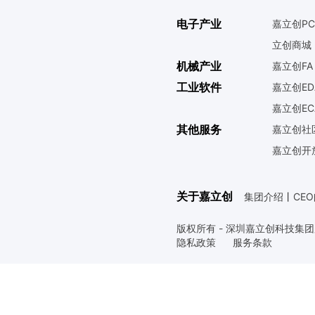
电子产业
嘉立创PC
立创商城
机械产业
嘉立创FA
工业软件
嘉立创ED
嘉立创EC
其他服务
嘉立创社
嘉立创开
关于嘉立创
集团介绍
丨
CE
版权所有 - 深圳嘉立创科技集
隐私政策
服务条款