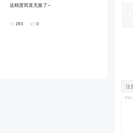
这精度简直无敌了~
293
0
注