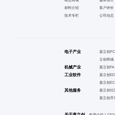
材料介绍
客户评价
技术专栏
公司动态
电子产业
嘉立创PC
立创商城
机械产业
嘉立创FA
工业软件
嘉立创ED
嘉立创EC
其他服务
嘉立创社
嘉立创开
关于嘉立创
集团介绍
丨
CE