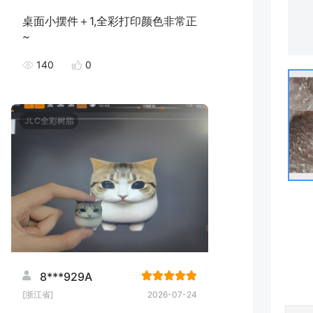
桌面小摆件＋1,全彩打印颜色非常正
~
140
0
JLC全彩树脂
8***929A
[浙江省]
2026-07-24