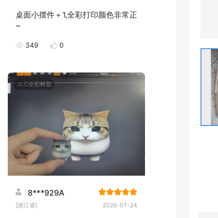
桌面小摆件＋1,全彩打印颜色非常正
~
349
0
JLC全彩树脂
8***929A
[浙江省]
2026-07-24