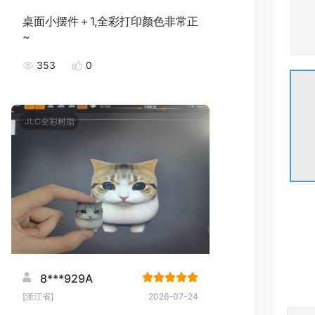
桌面小摆件＋1,全彩打印颜色非常正
~
353
0
JLC全彩树脂
8***929A
[浙江省]
2026-07-24