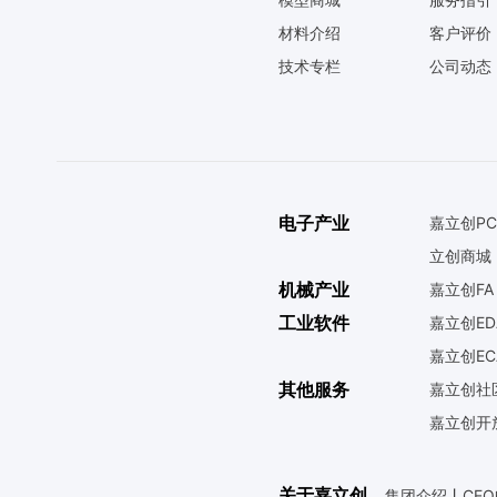
材料介绍
客户评价
技术专栏
公司动态
电子产业
嘉立创PC
立创商城
机械产业
嘉立创FA
工业软件
嘉立创ED
嘉立创EC
其他服务
嘉立创社
嘉立创开
关于嘉立创
集团介绍
丨
CE