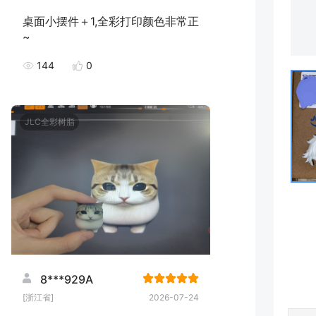
桌面小摆件＋1,全彩打印颜色非常正
~
144
0
JLC全彩树脂
8***929A
[浙江省]
2026-07-24