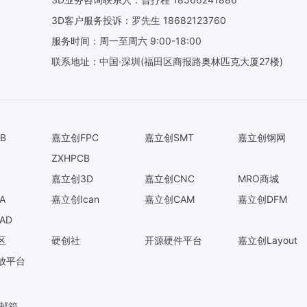
3D客户服务投诉：罗先生 18682123760
服务时间：周一至周六 9:00-18:00
联系地址：中国·深圳(福田区商报路奥林匹克大厦27楼)
B
嘉立创FPC
嘉立创SMT
嘉立创钢网
ZXHPCB
嘉立创3D
嘉立创CNC
MRO商城
A
嘉立创Ican
嘉立创CAM
嘉立创DFM
AD
区
硬创社
开源硬件平台
嘉立创Layout
放平台
O邮箱