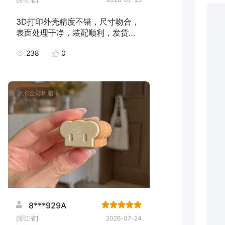
3D打印外壳精度不错，尺寸吻合，
表面处理干净，装配顺利，发货速
度快，下次继续下单！
238
0
JLC全彩树脂
8***929A
[浙江省]
2026-07-24