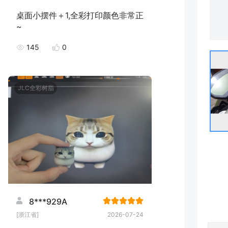
桌面小摆件＋1,全彩打印颜色非常正
~
145
0
JLC全彩树脂
8***929A
[浙江省]
2026-07-24