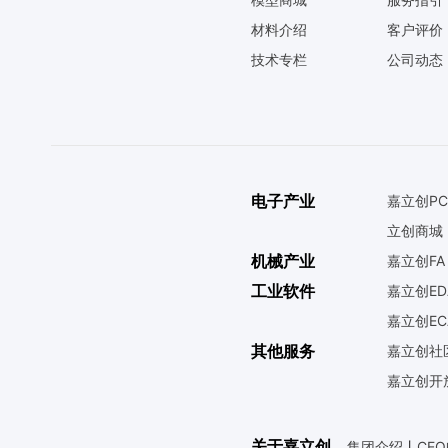
材料介绍
客户评价
技术专栏
公司动态
电子产业
嘉立创PC
立创商城
机械产业
嘉立创FA
工业软件
嘉立创ED
嘉立创EC
其他服务
嘉立创社
嘉立创开
关于嘉立创
集团介绍
丨
CE