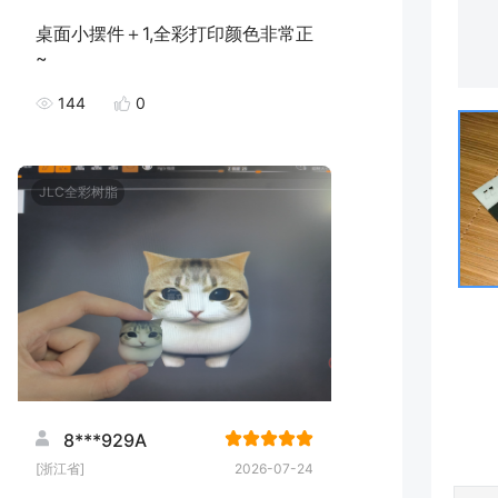
桌面小摆件＋1,全彩打印颜色非常正
~
144
0
JLC全彩树脂
8***929A
[浙江省]
2026-07-24