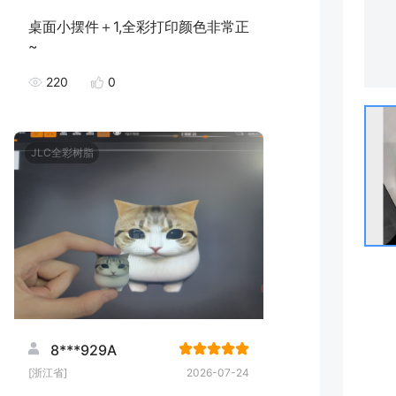
桌面小摆件＋1,全彩打印颜色非常正
~
220
0
JLC全彩树脂
8***929A
[浙江省]
2026-07-24