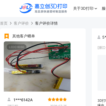
点击兑换
高品质快速增材制造服务
关于3D打印
服
首页
客户评价
客户评价详情
其他客户晒单
5
LEDO 6060
[浙江
1***6142A
3D
缘由
[浙江省]
2026-07-25