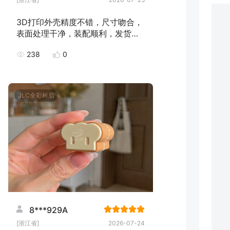
3D打印外壳精度不错，尺寸吻合，
表面处理干净，装配顺利，发货速
度快，下次继续下单！
238
0
JLC全彩树脂
8***929A
[浙江省]
2026-07-24