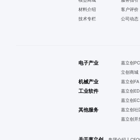
材料介绍
客户评价
技术专栏
公司动态
电子产业
嘉立创PC
立创商城
机械产业
嘉立创FA
工业软件
嘉立创ED
嘉立创EC
其他服务
嘉立创社
嘉立创开
关于嘉立创
集团介绍
丨
CE