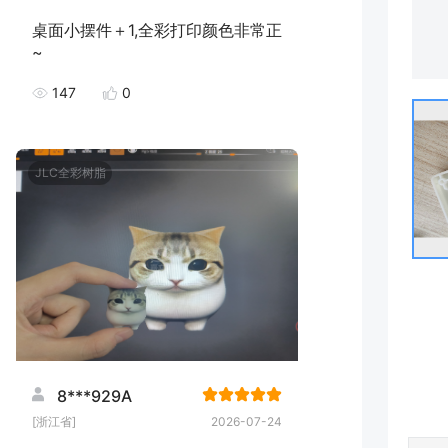
桌面小摆件＋1,全彩打印颜色非常正
~
147
0
JLC全彩树脂
8***929A
[浙江省]
2026-07-24