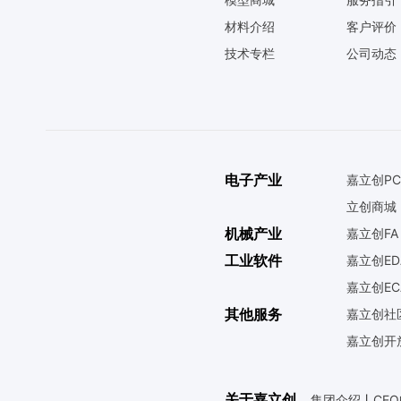
材料介绍
客户评价
技术专栏
公司动态
电子产业
嘉立创PC
立创商城
机械产业
嘉立创FA
工业软件
嘉立创ED
嘉立创EC
其他服务
嘉立创社
嘉立创开
关于嘉立创
集团介绍
丨
CE