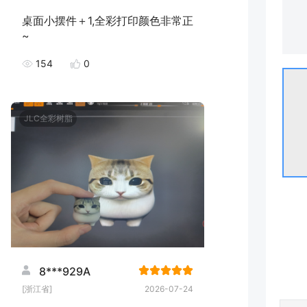
桌面小摆件＋1,全彩打印颜色非常正
~
154
0
JLC全彩树脂
8***929A
[浙江省]
2026-07-24