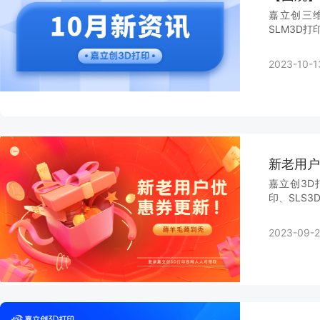
嘉立创三维
SLM3D打
2023-10-1
新老用户
嘉立创3D
印、SLS
2023-09-2