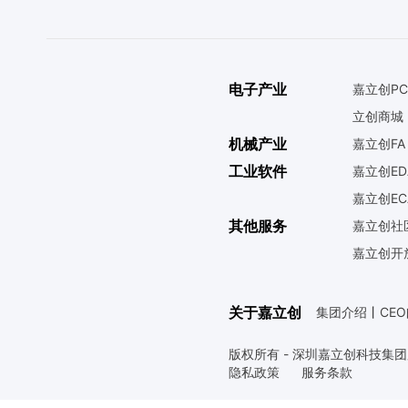
电子产业
嘉立创PC
立创商城
机械产业
嘉立创FA
工业软件
嘉立创ED
嘉立创EC
其他服务
嘉立创社
嘉立创开
关于嘉立创
集团介绍
丨
CE
版权所有 - 深圳嘉立创科技集
隐私政策
服务条款