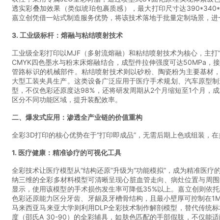
透实彩叠加效果（类似琥珀包裹质感），最大打印尺寸达390*340
嘉立创凭借一站式制造服务优势，将该技术落地于批量定制场景，进
3. 工业级标杆：熔融与粘结喷射技术
工业级全彩打印以MJF（多射流熔融）和粘结喷射技术为核心，主打
CMYK四色墨水与粉末床熔融结合，成型件拉伸强度可达50MPa
管路标识的机械部件。粘结喷射技术则以砂粉、陶瓷粉为主要基材，
大型工装夹具生产。这类设备广泛应用于医疗手术规划、汽车原型制造、航空
型，不仅色彩还原度达98%，还将研发周期从2个月缩短至1个月，
区分不同功能区域，提升装配效率。
二、爆发式应用：渗透全产业链的价值重构
全彩3D打印的核心优势在于“打印即成品”，无需后期上色或组装，
1. 医疗健康：精准诊疗的可视化工具
全彩技术让医疗模型从“结构还原”升级为“功能模拟”，成为精准医
纳三维的全彩多材料模型可清晰呈现心脏血管走向、病灶位置与周围
显示，使用该模型的手术损伤发生率可降低35%以上。嘉立创则依
色彩还原能力区分牙齿、牙龈及牙槽骨结构，且最小壁厚可控制在1
马来西亚马来亚大学则利用DLP全彩技术制作解剖模型，替代传统
度（邵氏A 30-90）的全彩辅具，如肤色匹配的手部假肢，不仅