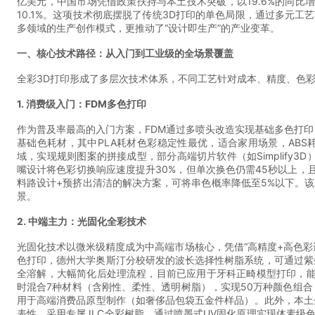
亿美元，中国市场凭借政策扶持与本土技术突破，以19.6%的同比增速
10.1%。这项技术彻底摆脱了传统3D打印的单色局限，通过多元
多领域的生产创作模式，更推动了“设计即生产”的产业变革。
一、核心技术路径：从入门到工业级的全场景覆盖
全彩3D打印形成了多层次技术体系，不同工艺针对成本、精度、色
1. 消费级入门：FDM多色打印
作为普及率最高的入门方案，FDM通过多喷头改造实现基础多色打印，
基础色耗材，其中PLA耗材色彩稳定性最优，适合家用场景，AB
域，实现规则图案的拼接成型，部分高端切片软件（如Simplify3
嘴设计将色彩切换响应速度提升30%，但单次换色仍需45秒以上，
料路设计+预挤出清洁的解决方案，可将串色概率降低至5%以下。
景。
2. 中端主力：光固化全彩技术
光固化技术以微米级精度成为中高端市场核心，凭借“高精度+高色彩
色打印，德州大学奥斯汀分校研发的波长选择性树脂系统，可通过紫
全溶解，大幅简化后处理流程，目前已应用于牙科正畸模型打印，能精准还原
时混合7种材料（含刚性、柔性、透明树脂），实现50万种颜色组
用于高端消费品原型制作（如奢侈品包袋五金件样品）。此外，本土
表性，采用专属JLC全彩树脂，通过喷墨式UV固化原理实现体素级色彩