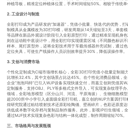
种植导板，精准定位种植体位置，手术时间缩短50%。相较于传统单
2. 工业设计与制造
全彩打印成为产品研发的“加速器”，凭借小批量、快迭代的优势，打破
制模具从金属模改为3D打印模，研发周期从14天缩短至3天，单套
等品牌在新品外观设计阶段引入全彩原型打印，通过精准呈现机身色
则在运动鞋中底设计中，用全彩打印实现缓震区域（不同颜色标识不
样本、尾灯原型外，还将全彩技术用于车载传感器外壳试制，通过色
定位夹具，可使生产线操作人员识别效率提升30%，降低误操作率。
3. 文创与消费市场
个性化定制成为C端市场增长核心，全彩3D打印凭借小批量定制能
比增长32.4%，其中文创场景占比达45%。在个性化消费品领域
企业“泡泡玛特”已引入WJP设备实现快速交付，而嘉立创则凭借其
定制服务，支持OBJ、PLY等多格式文件导入，可实现复杂纹理手
领域，全彩地形模型（区分山川、河流、平原海拔）、生物细胞模型
超2000所中小学引入桌面级全彩打印机，嘉立创的WJP方案因
煌研究院通过粘结喷射技术还原彩绘陶俑、壁画碎片，色彩还原度达
供低成本数字化存档与复制品制作服务。此外，影视IP衍生领域，
通过MJF技术实现复杂色彩与结构一体化成型，制作周期缩短70%。
三、市场格局与发展瓶颈