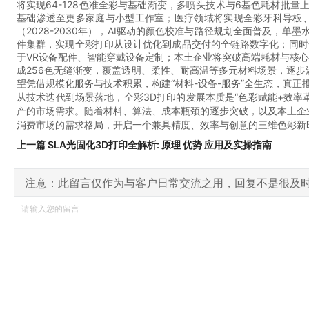
将实现64-128色准全彩与基础渐变，多喷头技术与6基色耗材批
基础渗透至更多家庭与小型工作室；医疗领域将实现全彩牙科导板、
（2028-2030年），AI驱动的颜色校准与路径规划全面普及，单墨
件集群，实现全彩打印从设计优化到成品交付的全链路数字化；同时
于VR设备配件、智能穿戴设备定制；本土企业将突破高端耗材与核
成256色无缝渐变，覆盖透明、柔性、耐高温等多元材料场景，逐
望凭借规模化服务与技术积累，构建“材料-设备-服务”全生态，真正
从技术迭代到场景落地，全彩3D打印的发展本质是“色彩赋能+效
产的市场需求。随着材料、算法、成本瓶颈的逐步突破，以及本土企
消费市场的需求格局，开启一个兼具精度、效率与创意的三维色彩新
上一篇 SLA光固化3D打印全解析: 原理 优势 应用及实操指南
注意：此留言仅作为与客户日常交流之用，回复不是很及