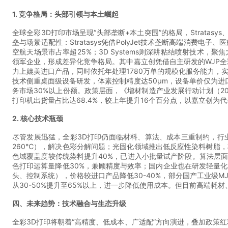
1. 竞争格局：头部引领与本土崛起
全球全彩3D打印市场呈现“头部垄断+本土突围”的格局，Stratasy
垒与场景适配性：Stratasys凭借PolyJet技术垄断高端消费
空航天场景市占率超25%；3D Systems则深耕粘结喷射技术
领军企业，形成差异化竞争格局。其中嘉立创凭借自主研发的WJP全
力上媲美进口产品，同时依托年处理1780万单的规模化服务能力，
技术侧重桌面级设备研发，体素控制精度达50μm，设备单价仅为进口
务市场30%以上份额。政策层面，《增材制造产业发展行动计划（202
打印机出货量占比达68.4%，较上年提升16个百分点，以嘉立创
2. 核心技术瓶颈
尽管发展迅猛，全彩3D打印仍面临材料、算法、成本三重制约，行
260℃），解决色彩分解问题；光固化领域推出低反应性染料树脂
色域覆盖度较传统染料提升40%，已进入小批量试产阶段。算法层面，AI驱
色打印运算量降低30%，兼顾精度与效率；国内企业也在研发轻量
头、控制系统），价格较进口产品降低30-40%，部分国产工业级
从30-50%提升至65%以上，进一步降低使用成本。但目前高端耗
四、未来趋势：技术融合与生态升级
全彩3D打印将朝着“高精度、低成本、广适配”方向演进，叠加政策红