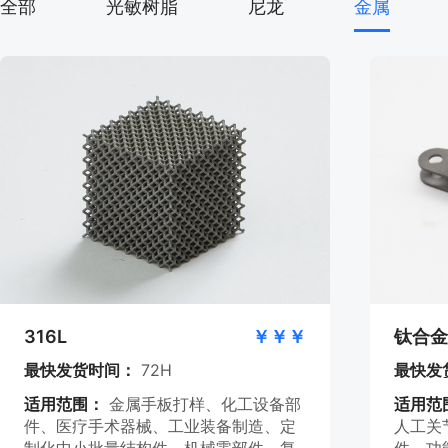
全部
光敏树脂
尼龙
金属
316L
￥￥￥
钛合金
最快发货时间：
72H
最快发
适用范围：
金属手板打样、化工设备部
适用范
件、医疗手术器械、工业装备制造、定
人工关